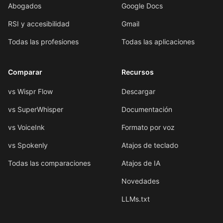
Abogados
Google Docs
RSI y accesibilidad
Gmail
Todas las profesiones
Todas las aplicaciones
Comparar
Recursos
vs Wispr Flow
Descargar
vs SuperWhisper
Documentación
vs VoiceInk
Formato por voz
vs Spokenly
Atajos de teclado
Todas las comparaciones
Atajos de IA
Novedades
LLMs.txt