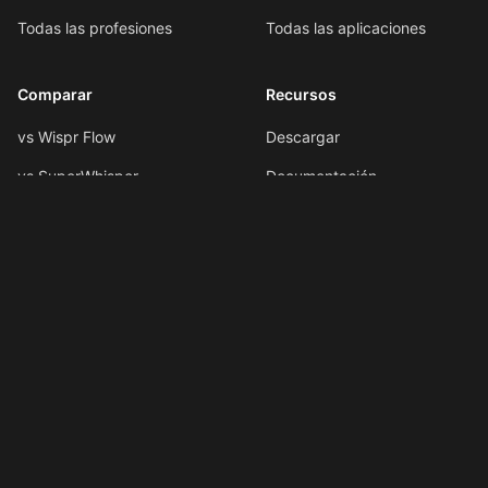
Todas las profesiones
Todas las aplicaciones
Comparar
Recursos
vs Wispr Flow
Descargar
vs SuperWhisper
Documentación
vs VoiceInk
Formato por voz
vs Spokenly
Atajos de teclado
Todas las comparaciones
Atajos de IA
Novedades
LLMs.txt