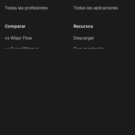
Todas las profesiones
Todas las aplicaciones
Comparar
Recursos
vs Wispr Flow
Descargar
vs SuperWhisper
Documentación
vs VoiceInk
Formato por voz
vs Spokenly
Atajos de teclado
Todas las comparaciones
Atajos de IA
Novedades
LLMs.txt