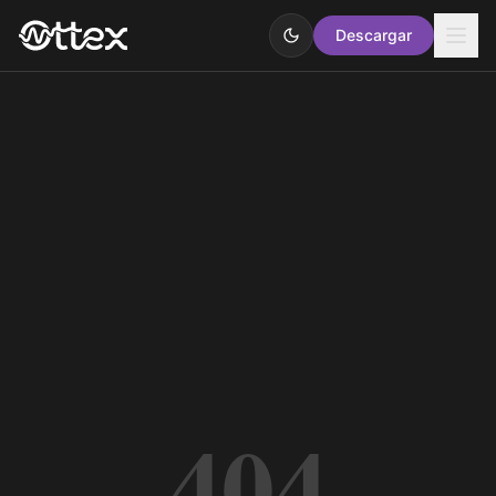
Descargar
404