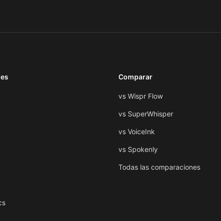
nes
Comparar
vs Wispr Flow
vs SuperWhisper
vs VoiceInk
vs Spokenly
Todas las comparaciones
cs