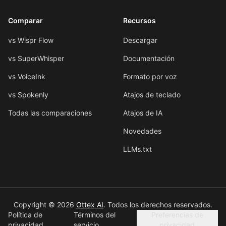
Comparar
Recursos
vs Wispr Flow
Descargar
vs SuperWhisper
Documentación
vs VoiceInk
Formato por voz
vs Spokenly
Atajos de teclado
Todas las comparaciones
Atajos de IA
Novedades
LLMs.txt
Copyright © 2026
Ottex AI
.
Todos los derechos reservados.
Política de
Términos del
Preferencias de
privacidad
servicio
privacidad