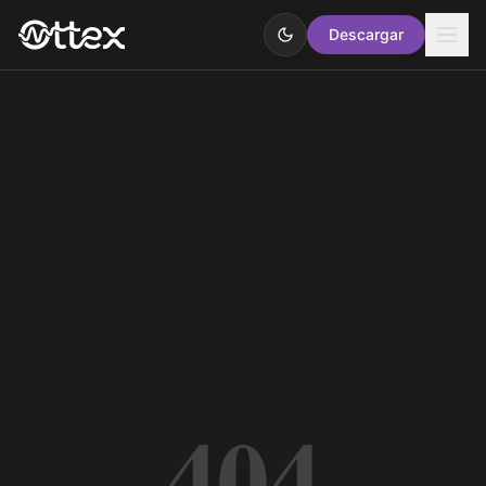
Descargar
404