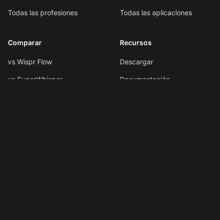
Todas las profesiones
Todas las aplicaciones
Comparar
Recursos
vs Wispr Flow
Descargar
vs SuperWhisper
Documentación
vs VoiceInk
Formato por voz
vs Spokenly
Atajos de teclado
Todas las comparaciones
Atajos de IA
Novedades
LLMs.txt