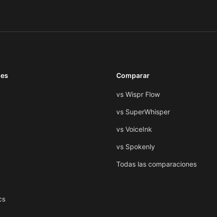
nes
Comparar
vs Wispr Flow
vs SuperWhisper
vs VoiceInk
vs Spokenly
Todas las comparaciones
cs