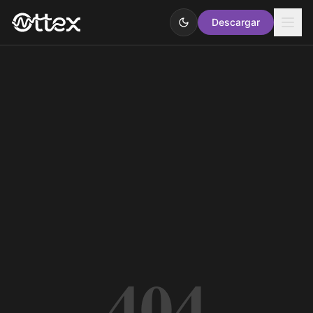
Descargar
404