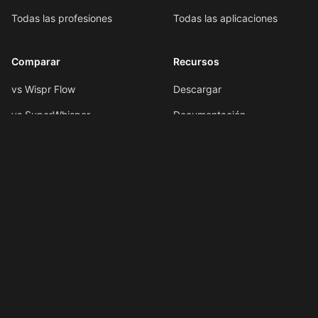
Todas las profesiones
Todas las aplicaciones
Comparar
Recursos
vs Wispr Flow
Descargar
vs SuperWhisper
Documentación
vs VoiceInk
Formato por voz
vs Spokenly
Atajos de teclado
Todas las comparaciones
Atajos de IA
Novedades
LLMs.txt