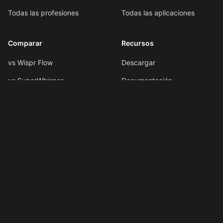
Todas las profesiones
Todas las aplicaciones
Comparar
Recursos
vs Wispr Flow
Descargar
vs SuperWhisper
Documentación
vs VoiceInk
Formato por voz
vs Spokenly
Atajos de teclado
Todas las comparaciones
Atajos de IA
Novedades
LLMs.txt