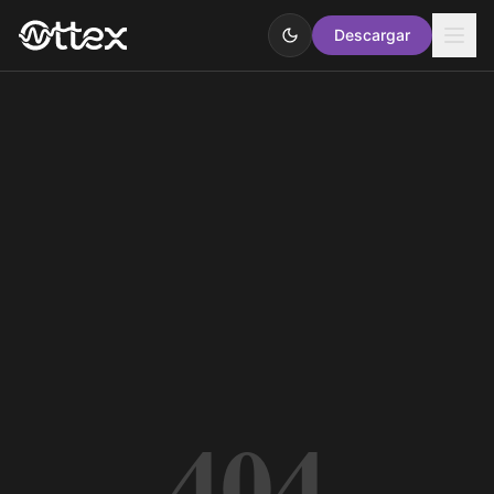
Descargar
404