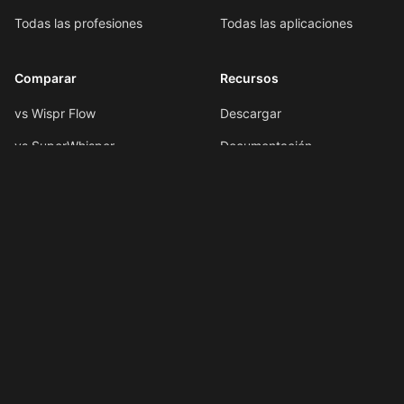
Todas las profesiones
Todas las aplicaciones
Comparar
Recursos
vs Wispr Flow
Descargar
vs SuperWhisper
Documentación
vs VoiceInk
Formato por voz
vs Spokenly
Atajos de teclado
Todas las comparaciones
Atajos de IA
Novedades
LLMs.txt