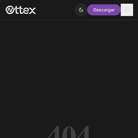
Descargar
404