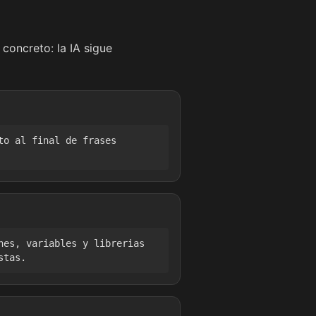
concreto: la IA sigue
to al final de frases
nes, variables y librerias
stas.